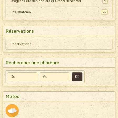
Issigeac Fête des paniers et Grand Menestrel
9
Les Chateaux
27
Réservations
Réservations
Rechercher une chambre
Date de début
Date de fin
OK
Météo