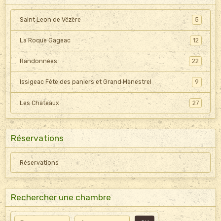
Saint Leon de Vézère
5
La Roque Gageac
12
Randonnées
22
Issigeac Fête des paniers et Grand Menestrel
9
Les Chateaux
27
Réservations
Réservations
Rechercher une chambre
Date de début
Date de fin