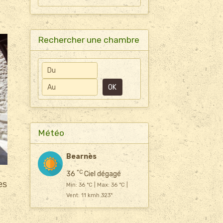
Rechercher une chambre
Date de début
Date de fin
OK
Météo
Bearnès
°C
36
Ciel dégagé
es
Min: 36 °C | Max: 36 °C |
Vent: 11 kmh 323°