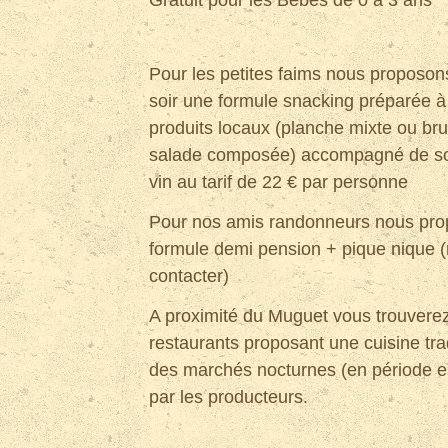
Gratuit pour les Bèbès de 0 à 3 ans
Pour les petites faims nous proposons
soir une formule snacking préparée à 
produits locaux (planche mixte ou br
salade composée) accompagné de so
vin au tarif de 22 € par personne
Pour nos amis randonneurs nous pr
formule demi pension + pique nique 
contacter)
A proximité du Muguet vous trouvere
restaurants proposant une cuisine trad
des marchés nocturnes (en période es
par les producteurs.